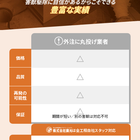
害獣駆除に自信があるからこそできる
豊富な実績
外注に丸投げ業者
価格
品質
再発の
可能性
保証
期間が短い／別の害獣は対応不可
は全工程自社スタッフ対応