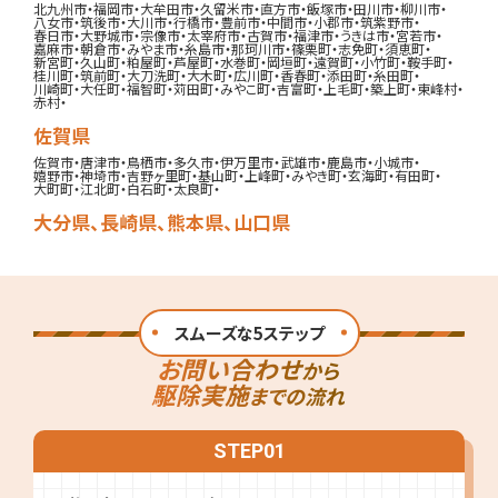
北九州市
・
福岡市
・
大牟田市
・
久留米市
・
直方市
・
飯塚市
・
田川市
・
柳川市
・
八女市
・
筑後市
・
大川市
・
行橋市
・
豊前市
・
中間市
・
小郡市
・
筑紫野市
・
春日市
・
大野城市
・
宗像市
・
太宰府市
・
古賀市
・
福津市
・
うきは市
・
宮若市
・
嘉麻市
・
朝倉市
・
みやま市
・
糸島市
・
那珂川市
・
篠栗町
・
志免町
・
須恵町
・
新宮町
・
久山町
・
粕屋町
・
芦屋町
・
水巻町
・
岡垣町
・
遠賀町
・
小竹町
・
鞍手町
・
桂川町
・
筑前町
・
大刀洗町
・
大木町
・
広川町
・
香春町
・
添田町
・
糸田町
・
川崎町
・
大任町
・
福智町
・
苅田町
・
みやこ町
・
吉富町
・
上毛町
・
築上町
・
東峰村
・
赤村
・
佐賀県
佐賀市
・
唐津市
・
鳥栖市
・
多久市
・
伊万里市
・
武雄市
・
鹿島市
・
小城市
・
嬉野市
・
神埼市
・
吉野ヶ里町
・
基山町
・
上峰町
・
みやき町
・
玄海町
・
有田町
・
大町町
・
江北町
・
白石町
・
太良町
・
大分県
、
長崎県
、
熊本県
、
山口県
スムーズな5ステップ
お問い合わせ
から
駆除実施
までの流れ
STEP
01