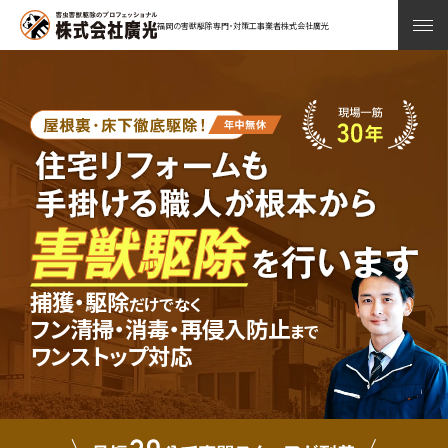
福岡の害獣駆除専門・対策工事業者株式会社廣光
捕獲・駆除
だけでなく
フン清掃・消毒・再侵入防止
まで
ワンストップ対応