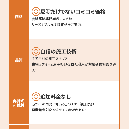
駆除だけでないコミコミ価格
価格
害獣駆除専門業者による施工
リーズナブルな明瞭価格をご案内。
自信の施工技術
全て自社の施工スタッフ
品質
住宅リフォームも手掛ける自社職人が対応
研修制度を導
入！
追加料金なし
再発の
万が一の再発でも、安心の１０年保証付き！
可能性
再発無償対応をさせていただきます！