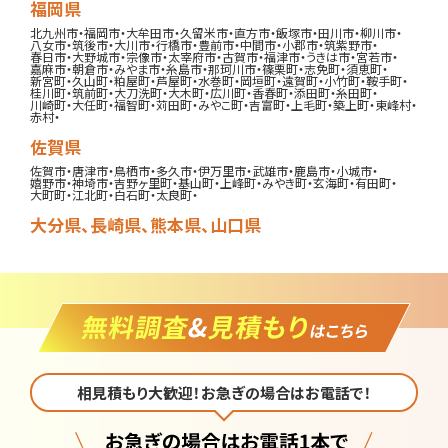
福岡県
北九州市
・
福岡市
・
大牟田市
・
久留米市
・
直方市
・
飯塚市
・
田川市
・
柳川市
・
八女市
・
筑後市
・
大川市
・
行橋市
・
豊前市
・
中間市
・
小郡市
・
筑紫野市
・
春日市
・
大野城市
・
宗像市
・
太宰府市
・
古賀市
・
福津市
・
うきは市
・
宮若市
・
嘉麻市
・
朝倉市
・
みやま市
・
糸島市
・
那珂川市
・
篠栗町
・
志免町
・
須恵町
・
新宮町
・
久山町
・
粕屋町
・
芦屋町
・
水巻町
・
岡垣町
・
遠賀町
・
小竹町
・
鞍手町
・
桂川町
・
筑前町
・
大刀洗町
・
大木町
・
広川町
・
香春町
・
添田町
・
糸田町
・
川崎町
・
大任町
・
福智町
・
苅田町
・
みやこ町
・
吉富町
・
上毛町
・
築上町
・
東峰村
・
赤村
・
佐賀県
佐賀市
・
唐津市
・
鳥栖市
・
多久市
・
伊万里市
・
武雄市
・
鹿島市
・
小城市
・
嬉野市
・
神埼市
・
吉野ヶ里町
・
基山町
・
上峰町
・
みやき町
・
玄海町
・
有田町
・
大町町
・
江北町
・
白石町
・
太良町
・
大分県
、
長崎県
、
熊本県
、
山口県
相見積もり大歓迎！お急ぎの場合はお電話で！