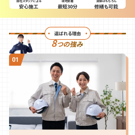
自社スタッフによる
現地到着
清掃はもちろん
安心施工
最短30分
修繕も可能
選ばれる理由
8
つの強み