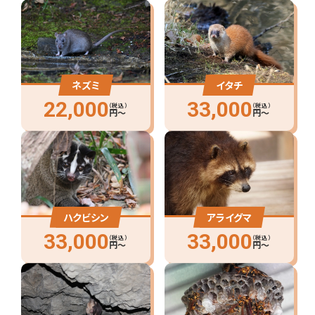
ネズミ
イタチ
22,000
33,000
（税込）
（税込）
円〜
円〜
ハクビシン
アライグマ
33,000
33,000
（税込）
（税込）
円〜
円〜