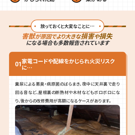
放っておくと大変なことに…
害獣
損害
損失
が原因でより大きな
や
になる場合も
多数報告されています
家電コードや配線をかじられ火災リスク
01
に…
糞尿による悪臭・病原菌のばらまき、夜中に天井裏で走り
回る音など、屋根裏の断熱材や木材などもボロボロにな
り、後からの改修費用が高額になるケースがあります。