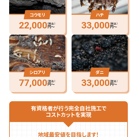
コウモリ
ハチ
22,000
33,000
（税込）
（税込）
円〜
円〜
シロアリ
ダニ
77,000
33,000
（税込）
（税込）
円〜
円〜
有資格者が行う完全自社施工で
コストカットを実現
地域最安値を目指します！