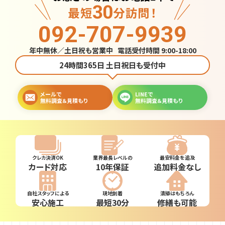
092-707-9939
年中無休／土日祝も営業中 電話受付時間 9:00-18:00
24時間365日 土日祝日も受付中
メールで
LINEで
無料調査＆見積もり
無料調査＆見積もり
クレカ決済OK
業界最長レベルの
最安料金を追及
カード対応
10年保証
追加料金なし
自社スタッフによる
現地到着
清掃はもちろん
安心施工
最短30分
修繕も可能