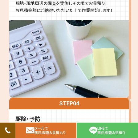
現地・現地周辺の調査を実施しその場でお見積り。
お見積金額にご納得いただいた上で作業開始します！
STEP
04
駆除・予防
メールで
LINEで
最短15分程度で駆除完了！
無料調査&見積もり
無料調査&見積り