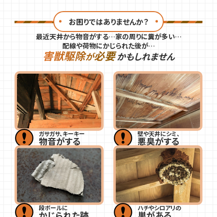
お困りではありませんか？
最近天井から物音がする…家の周りに糞が多い…
配線や荷物にかじられた後が…
害獣駆除
必要
が
かもしれません
ガサガサ、キーキー
壁や天井にシミ、
物音がする
悪臭がする
段ボールに
ハチやシロアリの
かじられた跡
巣がある