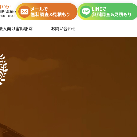
30分！
メールで
LINEで
日祝も営業中
無料調査＆見積もり
無料調査＆見積もり
00-18:00
法人向け害獣駆除
お問い合わせ