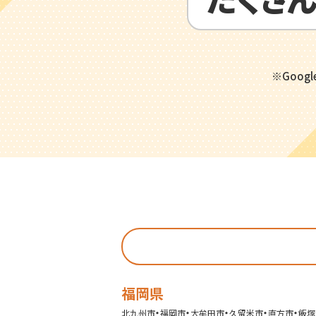
※Goog
福岡県
・
・
・
・
・
北九州市
福岡市
大牟田市
久留米市
直方市
飯塚