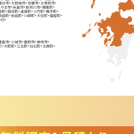
・
・
・
・
春日市
大野城市
宗像市
太宰府市
・
・
・
・
みやま市
糸島市
那珂川市
篠栗町
・
・
・
・
・
巻町
岡垣町
遠賀町
小竹町
鞍手町
・
・
・
・
・
添田町
糸田町
川崎町
大任町
福智町
・
赤村
・
・
・
・
鹿島市
小城市
嬉野市
神埼市
・
・
・
・
・
町
大町町
江北町
白石町
太良町