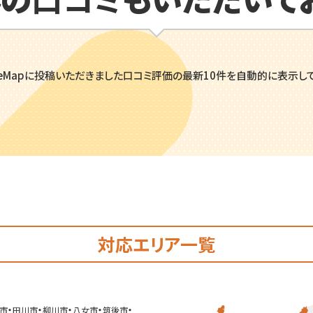
leMapに投稿いただきました口コミ評価の
最新10件を自動的に表示して
対応エリア一覧
・
・
・
・
・
市
田川市
柳川市
八女市
筑後市