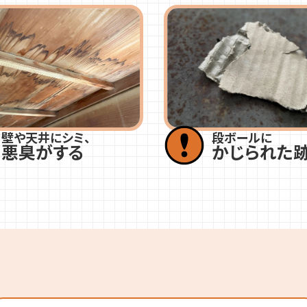
壁や天井にシミ、
段ボールに
悪臭がする
かじられた