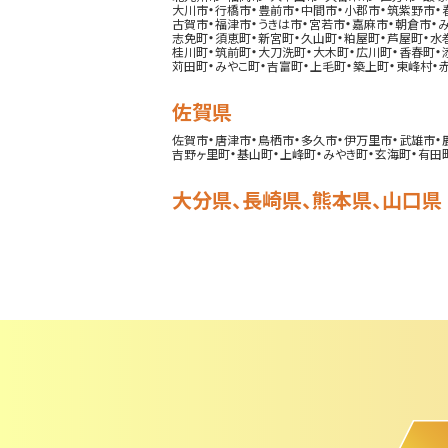
・
・
・
・
・
・
大川市
行橋市
豊前市
中間市
小郡市
筑紫野市
・
・
・
・
・
・
古賀市
福津市
うきは市
宮若市
嘉麻市
朝倉市
・
・
・
・
・
・
志免町
須恵町
新宮町
久山町
粕屋町
芦屋町
水
・
・
・
・
・
・
桂川町
筑前町
大刀洗町
大木町
広川町
香春町
・
・
・
・
・
・
苅田町
みやこ町
吉富町
上毛町
築上町
東峰村
佐賀県
・
・
・
・
・
・
佐賀市
唐津市
鳥栖市
多久市
伊万里市
武雄市
・
・
・
・
・
吉野ヶ里町
基山町
上峰町
みやき町
玄海町
有田
大分県
、
長崎県
、
熊本県
、
山口県