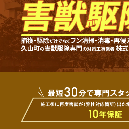
捕獲・駆除
フン清掃・消毒・再侵
だけでなく
久山町
害獣駆除専門
株式
の
の
対策工事業者