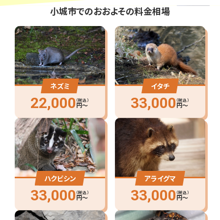
小城市でのおおよその料金相場
ネズミ
イタチ
22,000
33,000
（税込）
（税込）
円〜
円〜
ハクビシン
アライグマ
33,000
33,000
（税込）
（税込）
円〜
円〜