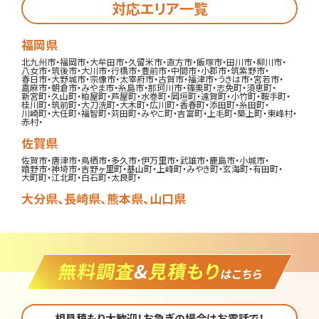
対応エリア一覧
福岡県
北九州市
・
福岡市
・
大牟田市
・
久留米市
・
直方市
・
飯塚市
・
田川市
・
柳川市
・
八女市
・
筑後市
・
大川市
・
行橋市
・
豊前市
・
中間市
・
小郡市
・
筑紫野市
・
春日市
・
大野城市
・
宗像市
・
太宰府市
・
古賀市
・
福津市
・
うきは市
・
宮若市
・
嘉麻市
・
朝倉市
・
みやま市
・
糸島市
・
那珂川市
・
篠栗町
・
志免町
・
須恵町
・
新宮町
・
久山町
・
粕屋町
・
芦屋町
・
水巻町
・
岡垣町
・
遠賀町
・
小竹町
・
鞍手町
・
桂川町
・
筑前町
・
大刀洗町
・
大木町
・
広川町
・
香春町
・
添田町
・
糸田町
・
川崎町
・
大任町
・
福智町
・
苅田町
・
みやこ町
・
吉富町
・
上毛町
・
築上町
・
東峰村
・
赤村
・
佐賀県
佐賀市
・
唐津市
・
鳥栖市
・
多久市
・
伊万里市
・
武雄市
・
鹿島市
・
小城市
・
嬉野市
・
神埼市
・
吉野ヶ里町
・
基山町
・
上峰町
・
みやき町
・
玄海町
・
有田町
・
大町町
・
江北町
・
白石町
・
太良町
・
大分県
、
長崎県
、
熊本県
、
山口県
相見積もり大歓迎！お急ぎの場合はお電話で！