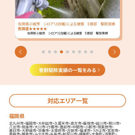
除実績
佐賀県小城市 シロアリ(白蟻）による被害 N様邸 駆除実績
危険度
佐賀県小城市 シロアリ(白蟻）による被害 N様邸 駆除実績
害獣駆除実績の一覧をみる
対応エリア一覧
福岡県
北九州市
・
福岡市
・
大牟田市
・
久留米市
・
直方市
・
飯塚市
・
田川市
・
柳川市
・
八女市
・
筑後市
・
大川市
・
行橋市
・
豊前市
・
中間市
・
小郡市
・
筑紫野市
・
春日市
・
大野城市
・
宗像市
・
太宰府市
・
古賀市
・
福津市
・
うきは市
・
宮若市
・
嘉麻市
・
朝倉市
・
みやま市
・
糸島市
・
那珂川市
・
篠栗町
・
志免町
・
須恵町
・