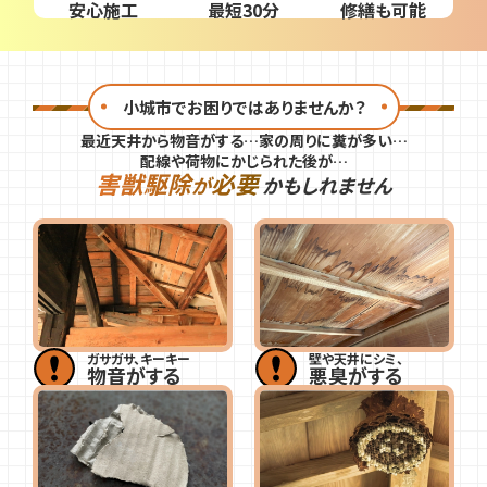
安心施工
最短30分
修繕も可能
小城市でお困りではありませんか？
最近天井から物音がする…家の周りに糞が多い…
配線や荷物にかじられた後が…
害獣駆除
必要
が
かもしれません
ガサガサ、キーキー
壁や天井にシミ、
物音がする
悪臭がする