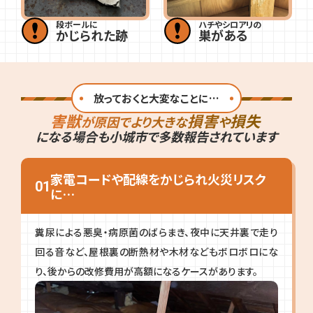
段ボールに
ハチやシロアリの
かじられた跡
巣がある
放っておくと大変なことに…
害獣
損害
損失
が原因でより大きな
や
になる場合も
小城市で多数報告されています
家電コードや配線をかじられ火災リスク
01
に…
糞尿による悪臭・病原菌のばらまき、夜中に天井裏で走り
回る音など、屋根裏の断熱材や木材などもボロボロにな
り、後からの改修費用が高額になるケースがあります。