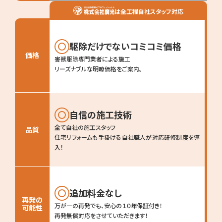
は全工程自社スタッフ対応
駆除だけでないコミコミ価格
価格
害獣駆除専門業者による施工
リーズナブルな明瞭価格をご案内。
自信の施工技術
全て自社の施工スタッフ
品質
住宅リフォームも手掛ける自社職人が対応
研修制度を導
入！
追加料金なし
再発の
万が一の再発でも、安心の１０年保証付き！
可能性
再発無償対応をさせていただきます！