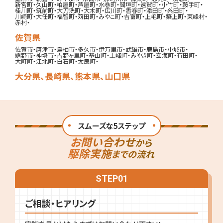
新宮町
・
久山町
・
粕屋町
・
芦屋町
・
水巻町
・
岡垣町
・
遠賀町
・
小竹町
・
鞍手町
・
桂川町
・
筑前町
・
大刀洗町
・
大木町
・
広川町
・
香春町
・
添田町
・
糸田町
・
川崎町
・
大任町
・
福智町
・
苅田町
・
みやこ町
・
吉富町
・
上毛町
・
築上町
・
東峰村
・
赤村
・
佐賀県
佐賀市
・
唐津市
・
鳥栖市
・
多久市
・
伊万里市
・
武雄市
・
鹿島市
・
小城市
・
嬉野市
・
神埼市
・
吉野ヶ里町
・
基山町
・
上峰町
・
みやき町
・
玄海町
・
有田町
・
大町町
・
江北町
・
白石町
・
太良町
・
大分県
、
長崎県
、
熊本県
、
山口県
スムーズな5ステップ
お問い合わせ
から
駆除実施
までの流れ
STEP
01
ご相談・ヒアリング