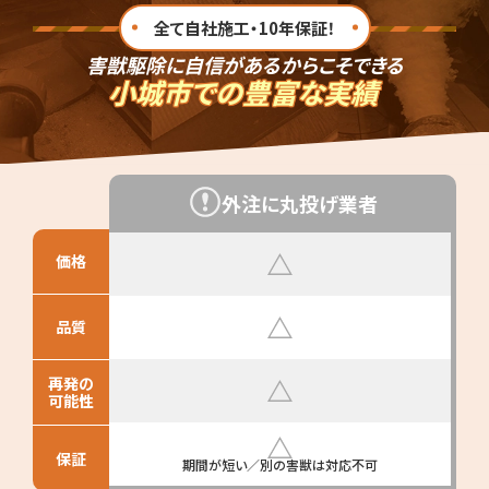
全て自社施工・10年保証！
害獣駆除に自信があるからこそできる
小城市での豊富な実績
外注に丸投げ業者
価格
品質
再発の
可能性
保証
期間が短い／別の害獣は対応不可