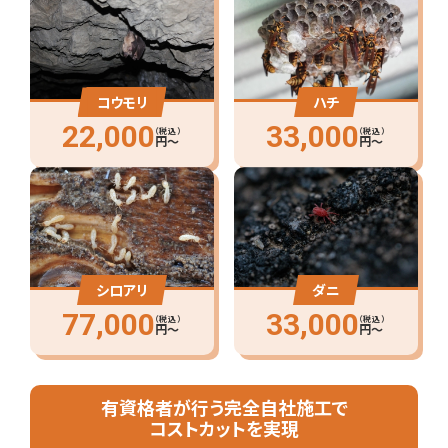
コウモリ
ハチ
22,000
33,000
（税込）
（税込）
円〜
円〜
シロアリ
ダニ
77,000
33,000
（税込）
（税込）
円〜
円〜
有資格者が行う完全自社施工で
コストカットを実現