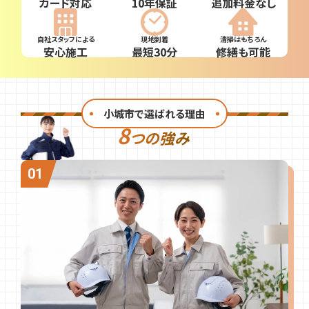
カード対応
10年保証
追加料金なし
自社スタッフによる
現地到着
清掃はもちろん
安心施工
最短30分
修繕も可能
小城市で選ばれる理由
8
つの強み