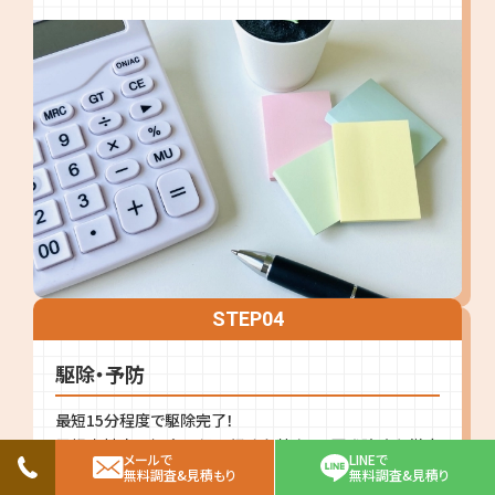
STEP
04
駆除・予防
最短15分程度で駆除完了！
屋根裏被害の場合は侵入経路を特定し、再発防止も徹底
メールで
LINEで
します。
無料調査&見積もり
無料調査&見積り