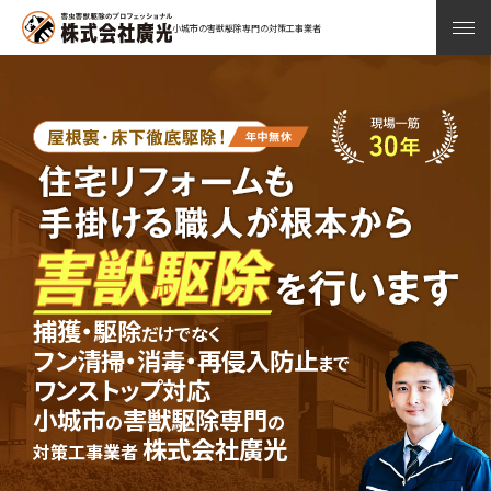
小城市の害獣駆除専門の対策工事業者
捕獲・駆除
だけでなく
フン清掃・消毒・再侵入防止
まで
ワンストップ対応
小城市
害獣駆除専門
の
の
株式会社廣光
対策工事業者