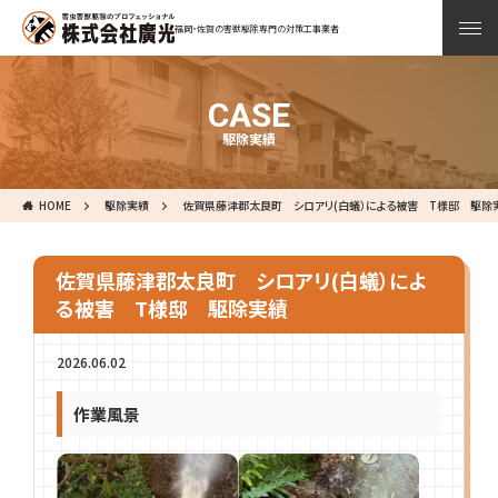
福岡・佐賀の害獣駆除専門の対策工事業者
CASE
駆除実績
HOME
駆除実績
佐賀県藤津郡太良町 シロアリ(白蟻）による被害 T様邸 駆除
佐賀県藤津郡太良町 シロアリ(白蟻）によ
る被害 T様邸 駆除実績
2026.06.02
作業風景