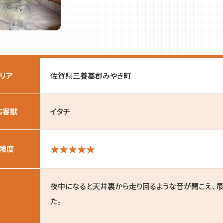
リア
佐賀県三養基郡みやき町
応害獣
イタチ
険度
夜中になると天井裏から走り回るような音が聞こえ、最
た。