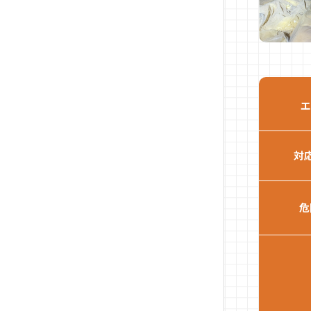
エ
対
危