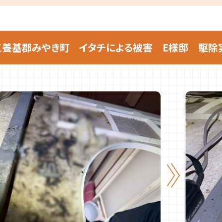
三養基郡みやき町 イタチによる被害 E様邸 駆除