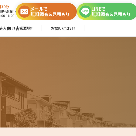
30分！
メールで
LINEで
日祝も営業中
無料調査＆見積もり
無料調査＆見積もり
00-18:00
法人向け害獣駆除
お問い合わせ