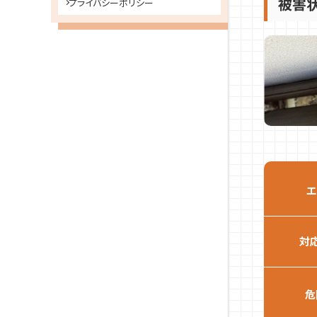
被害
プライバシーポリシー
エ
対
危