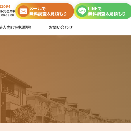
30分！
メールで
LINEで
日祝も営業中
無料調査＆見積もり
無料調査＆見積もり
00-18:00
法人向け害獣駆除
お問い合わせ