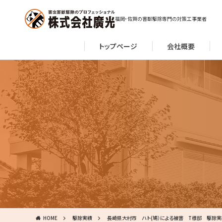
福岡・佐賀の害獣駆除専門の対策工事業者
トップページ
会社概要
HOME
駆除実績
長崎県大村市 ハト(鳩）による被害 T様邸 駆除実