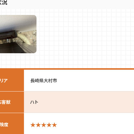
状況
リア
長崎県大村市
応害獣
ハト
険度