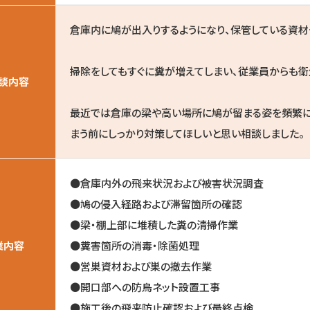
倉庫内に鳩が出入りするようになり、保管している資材
掃除をしてもすぐに糞が増えてしまい、従業員からも衛
談内容
最近では倉庫の梁や高い場所に鳩が留まる姿を頻繁に
まう前にしっかり対策してほしいと思い相談しました。
●倉庫内外の飛来状況および被害状況調査
●鳩の侵入経路および滞留箇所の確認
●梁・棚上部に堆積した糞の清掃作業
業内容
●糞害箇所の消毒・除菌処理
●営巣資材および巣の撤去作業
●開口部への防鳥ネット設置工事
●施工後の飛来防止確認および最終点検