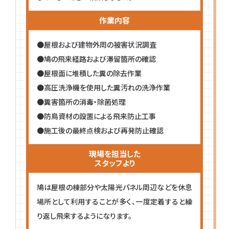
作業内容
●屋根および建物外周の被害状況調査
●鳩の飛来経路および滞留箇所の確認
●屋根面に堆積した糞の除去作業
●高圧洗浄機を使用した糞汚れの洗浄作業
●糞害箇所の消毒・除菌処理
●防鳥資材の設置による飛来防止工事
●施工後の最終点検および再発防止確認
現場を担当した
スタッフより
鳩は屋根の棟部分や太陽光パネル周辺などを休息
場所として利用することが多く、一度定着すると繰
り返し飛来するようになります。