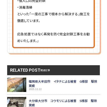
・侵入口の完全封鎖
・消毒清掃
といった「一度の工事で根本から解決する」施工を
徹底しています。
応急処置ではなく再発を防ぐ完全封鎖工事をお勧
めいたします。」
RELATED POST
関連記事
福岡県大牟田市 イタチによる被害 G様邸 駆除
実績
2025.12.22
大分県大分市 コウモリによる被害 S様邸 駆除
実績