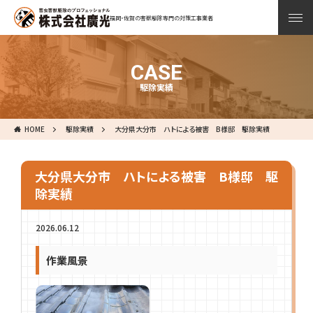
福岡・佐賀の害獣駆除専門の対策工事業者
CASE
駆除実績
HOME
駆除実績
大分県大分市 ハトによる被害 B様邸 駆除実績
大分県大分市 ハトによる被害 B様邸 駆
除実績
2026.06.12
作業風景