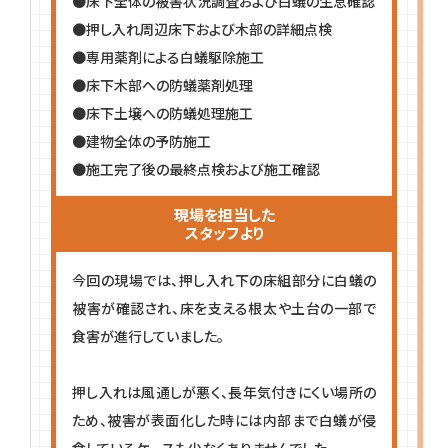
●床下全体の被害状況調査および白蟻の生息確認
●押し入れ周辺床下および木部の詳細点検
●専用薬剤による白蟻駆除施工
●床下木部への防蟻薬剤処理
●床下土壌への防蟻処理施工
●建物全体の予防施工
●施工完了後の最終点検および施工確認
現場を担当した
スタッフより
今回の現場では、押し入れ下の床組部分に白蟻の
被害が確認され、床を支える根太や土台の一部で
食害が進行していました。
押し入れは風通しが悪く、長年気付きにくい場所の
ため、被害が表面化した時には内部まで白蟻が侵
食しているケースも少なくありませんでした。