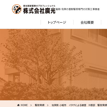
福岡・佐賀の害獣駆除専門の対策工事業者
トップページ
会社概要
HOME
駆除実績
佐賀県 小城市 イタチによる被害 H様邸 駆除実績