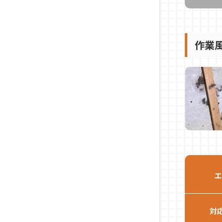
作業
エ
対