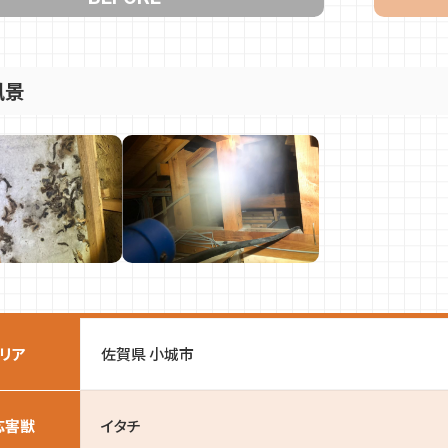
風景
リア
佐賀県 小城市
応害獣
イタチ