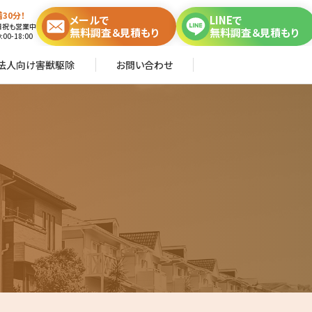
30分！
メールで
LINEで
日祝も営業中
無料調査＆見積もり
無料調査＆見積もり
00-18:00
法人向け害獣駆除
お問い合わせ