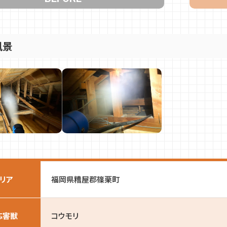
風景
リア
福岡県糟屋郡篠栗町
応害獣
コウモリ