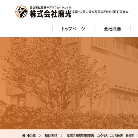
福岡・佐賀の害獣駆除専門の対策工事業者
トップページ
会社概要
HOME
駆除実績
福岡県糟屋郡篠栗町 コウモリによる被害 H様邸 