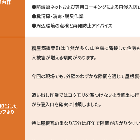
業内容
●防蝙蝠ネットおよび専用コーキングによる再侵入防
●糞清掃・消毒・脱臭作業
●周辺環境の点検と再発防止アドバイス
糟屋郡篠栗町は自然が多く、山や森に隣接した住宅も
入被害が増える傾向があります。
今回の現場でも、外壁のわずかな隙間を通じて屋根裏
追い出し作業ではコウモリを傷つけないよう慎重に行
がら侵入口を確実に封鎖しました。
担当した
ッフより
特に屋根瓦の重なり部分は経年で隙間が広がりやすい