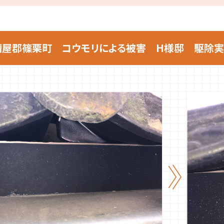
糟屋郡篠栗町 コウモリによる被害 H様邸 駆除