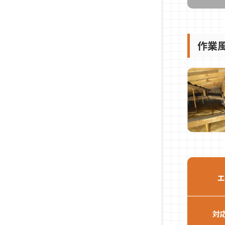
作業
エ
対