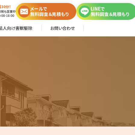
30分！
メールで
LINEで
日祝も営業中
無料調査＆見積もり
無料調査＆見積もり
00-18:00
法人向け害獣駆除
お問い合わせ