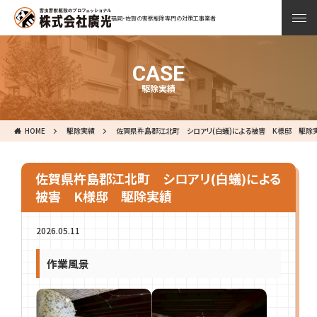
福岡・佐賀の害獣駆除専門の対策工事業者
CASE
駆除実績
HOME
駆除実績
佐賀県杵島郡江北町 シロアリ(白蟻)による被害 K様邸 駆除
佐賀県杵島郡江北町 シロアリ(白蟻)による
被害 K様邸 駆除実績
2026.05.11
作業風景