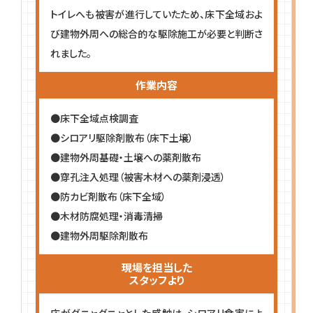
トイレへも被害が進行していたため、床下全域およ
び建物外周への総合的な駆除施工が必要と判断さ
れました。
作業内容
●床下全域点検調査
●シロアリ駆除剤散布（床下土壌）
●建物外周基礎・土壌への薬剤散布
●穿孔注入処理（被害木材への薬剤浸透）
●防カビ剤散布（床下全域）
●木材防腐処理・消毒清掃
●建物外周駆除剤散布
現場を担当した
スタッフより
床がグニャグニャとした感触は、シロアリ食害によ