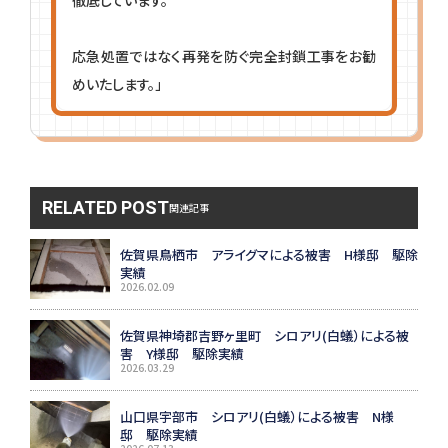
応急処置ではなく再発を防ぐ完全封鎖工事をお勧
めいたします。」
RELATED POST
関連記事
佐賀県鳥栖市 アライグマによる被害 H様邸 駆除
実績
2026.02.09
佐賀県神埼郡吉野ヶ里町 シロアリ(白蟻）による被
害 Y様邸 駆除実績
2026.03.29
山口県宇部市 シロアリ(白蟻）による被害 N様
邸 駆除実績