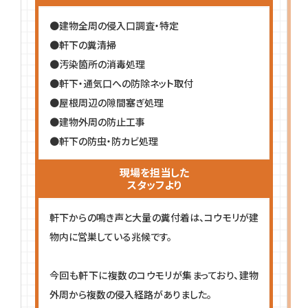
●建物全周の侵入口調査・特定
●軒下の糞清掃
●汚染箇所の消毒処理
●軒下・通気口への防除ネット取付
●屋根周辺の隙間塞ぎ処理
●建物外周の防止工事
●軒下の防虫・防カビ処理
現場を担当した
スタッフより
軒下からの鳴き声と大量の糞付着は、コウモリが建
物内に営巣している兆候です。
今回も軒下に複数のコウモリが集まっており、建物
外周から複数の侵入経路がありました。