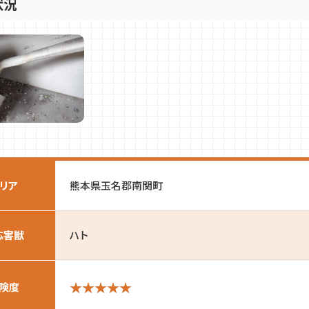
状況
リア
熊本県玉名郡南関町
応害獣
ハト
険度