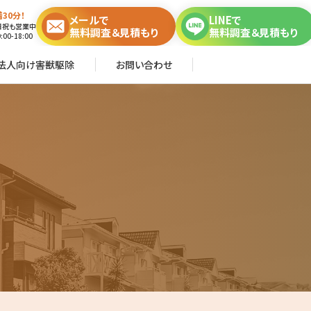
30分！
メールで
LINEで
日祝も営業中
無料調査＆見積もり
無料調査＆見積もり
00-18:00
法人向け害獣駆除
お問い合わせ