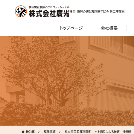
福岡・佐賀の害獣駆除専門の対策工事業者
トップページ
会社概要
HOME
駆除実績
熊本県玉名郡南関町 ハト(鳩）による被害 M様邸