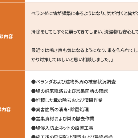
ベランダに鳩が頻繁に来るようになり、気が付くと糞が
掃除をしてもすぐに戻ってきてしまい、洗濯物も安心し
談内容
最近では鳴き声も気になるようになり、巣を作られてし
かり対策してほしいと思い相談しました。」
●ベランダおよび建物外周の被害状況調査
●鳩の飛来経路および営巣箇所の確認
●堆積した糞の除去および清掃作業
業内容
●糞害箇所の消毒・除菌処理
●営巣資材および巣の撤去作業
●鳩侵入防止ネットの設置工事
●施工後の飛来防止確認および最終点検