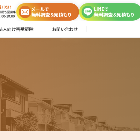
30分！
メールで
LINEで
日祝も営業中
無料調査＆見積もり
無料調査＆見積もり
00-18:00
法人向け害獣駆除
お問い合わせ