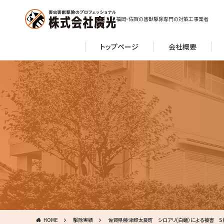
福岡・佐賀の害獣駆除専門の対策工事業者
トップページ
会社概要
HOME
駆除実績
佐賀県藤津郡太良町 シロアリ(白蟻）による被害 