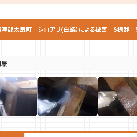
津郡太良町 シロアリ(白蟻）による被害 S様邸
風景