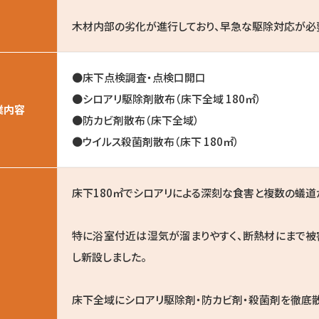
木材内部の劣化が進行しており、早急な駆除対応が必
●床下点検調査・点検口開口
●シロアリ駆除剤散布（床下全域 180㎡）
業内容
●防カビ剤散布（床下全域）
●ウイルス殺菌剤散布（床下 180㎡）
床下180㎡でシロアリによる深刻な食害と複数の蟻道
特に浴室付近は湿気が溜まりやすく、断熱材にまで被
し新設しました。
床下全域にシロアリ駆除剤・防カビ剤・殺菌剤を徹底