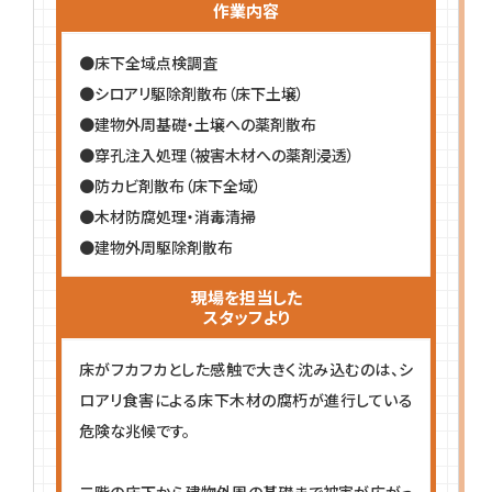
作業内容
●床下全域点検調査
●シロアリ駆除剤散布（床下土壌）
●建物外周基礎・土壌への薬剤散布
●穿孔注入処理（被害木材への薬剤浸透）
●防カビ剤散布（床下全域）
●木材防腐処理・消毒清掃
●建物外周駆除剤散布
現場を担当した
スタッフより
床がフカフカとした感触で大きく沈み込むのは、シ
ロアリ食害による床下木材の腐朽が進行している
危険な兆候です。
二階の床下から建物外周の基礎まで被害が広がっ