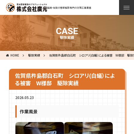
福岡・佐賀の害獣駆除専門の対策工事業者
CASE
駆除実績
HOME
駆除実績
佐賀県杵島郡白石町 シロアリ(白蟻）による被害 W様邸 駆除
佐賀県杵島郡白石町 シロアリ(白蟻）によ
る被害 W様邸 駆除実績
2026.05.23
作業風景