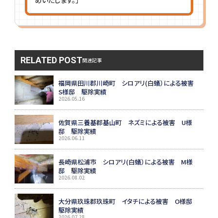
RELATED POST
関連記事
福岡県田川郡川崎町 シロアリ(白蟻）による被害
S様邸 駆除実績
2026.05.16
佐賀県三養基郡基山町 ネズミによる被害 U様
邸 駆除実績
2026.06.11
長崎県松浦市 シロアリ(白蟻）による被害 M様
邸 駆除実績
2026.08.02
大分県玖珠郡玖珠町 イタチによる被害 O様邸
駆除実績
2026.07.28