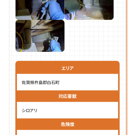
エリア
佐賀県杵島郡白石町
対応害獣
シロアリ
危険度