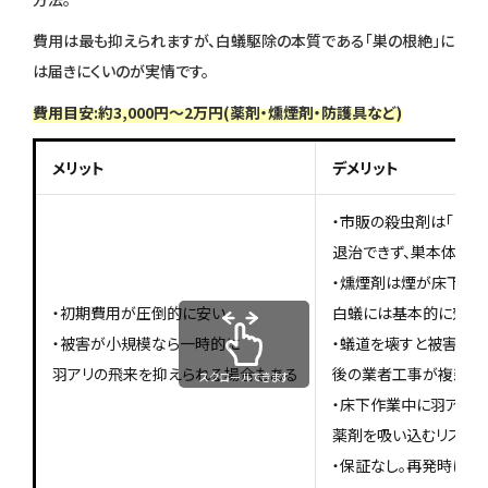
費用は最も抑えられますが、白蟻駆除の本質である「巣の根絶」に
は届きにくいのが実情です。
費用目安:約3,000円〜2万円(薬剤・燻煙剤・防護具など)
メリット
デメリット
・市販の殺虫剤は「目の
退治できず、巣本体に
・燻煙剤は煙が床下まで
・初期費用が圧倒的に安い
白蟻には基本的に効果
・被害が小規模なら一時的に
・蟻道を壊すと被害特定
羽アリの飛来を抑えられる場合もある
後の業者工事が複雑化
スクロールできます
・床下作業中に羽アリ.
薬剤を吸い込むリスク
・保証なし。再発時はす