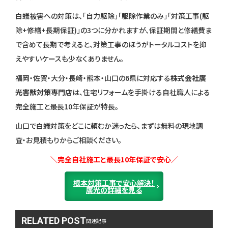
白蟻被害への対策は、「自力駆除」「駆除作業のみ」「対策工事(駆
除+修繕+長期保証)」の3つに分かれますが、保証期間と修繕費ま
で含めて長期で考えると、対策工事のほうがトータルコストを抑
えやすいケースも少なくありません。
福岡・佐賀・大分・長崎・熊本・山口の6県に対応する
株式会社廣
光害獣対策専門店
は、住宅リフォームを手掛ける自社職人による
完全施工と最長10年保証が特長。
山口で白蟻対策をどこに頼むか迷ったら、まずは無料の現地調
査・お見積もりからご相談ください。
＼完全自社施工と最長10年保証で安心／
根本対策工事で安心解決！
廣光の詳細を見る
RELATED POST
関連記事