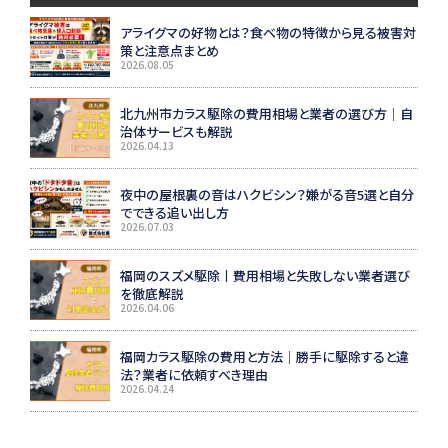
アライグマの好物とは？食べ物の特徴から見る被害対
策と注意点まとめ
2026.08.05
北九州市カラス駆除の費用相場と業者の選び方｜自
治体サービスも解説
2026.04.13
夜中の屋根裏の音はハクビシン？嫌がる音5選と自分
でできる追い出し方
2026.07.03
福岡のスズメ駆除丨費用相場と失敗しない業者選び
を徹底解説
2026.04.06
福岡カラス駆除の費用と方法｜勝手に駆除すると違
法？業者に依頼すべき理由
2026.04.24