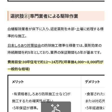
選択肢②|専門業者による駆除作業
白蟻駆除業者が床下に入り、認定薬剤を木部・土壌に処理する標
準的な施工。
日本しろあり対策協会
の防除施工標準仕様書では、薬剤効果の
持続期間を約5年としており、業界の保証期間も5年が基本です。
費用目安:30坪住宅で約12〜24万円(坪単価4,000〜8,000円が
一般的な相場)
メリット
デメリット
・有資格者(しろあり防除施工士など)が
・食害された木部
施工するため確実性が高い
または対応外のこ
・5年保証が標準。
・5年経過後は再