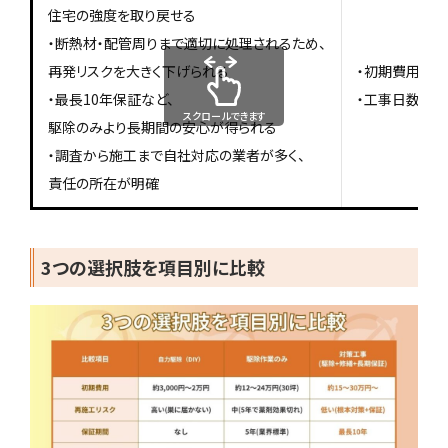
住宅の強度を取り戻せる
・断熱材・配管周りまで適切に処理されるため、
再発リスクを大きく下げられる
・初期費用は
・最長10年保証など、
・工事日数が1
スクロールできます
駆除のみより長期間の安心が得られる
・調査から施工まで自社対応の業者が多く、
責任の所在が明確
3つの選択肢を項目別に比較