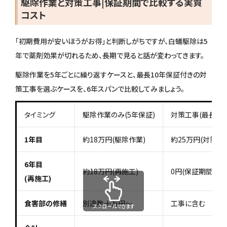
駆除作業と対策工事|保証期間で比較する実質
コスト
「初期費用が安いほうがお得」と判断しがちですが、白蟻駆除は5
年で薬剤効果が切れるため、長期で見ると話が変わってきます。
駆除作業を5年ごとに繰り返すケースと、最長10年保証付きの対
策工事を選ぶケースを、6年スパンで比較してみましょう。
タイミング
駆除作業のみ(5年保証)
対策工事(最長10
1年目
約18万円(駆除作業)
約25万円(対策工
6年目
約18万円(再施工)
0円(保証期間内)
(再施工)
食害部の修繕
別途数十万円〜
工事に含む
スクロールできます