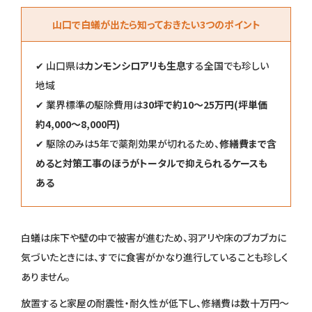
山口で白蟻が出たら知っておきたい3つのポイント
✔ 山口県は
カンモンシロアリも生息
する全国でも珍しい
地域
✔ 業界標準の駆除費用は
30坪で約10〜25万円(坪単価
約4,000〜8,000円)
✔ 駆除のみは5年で薬剤効果が切れるため、
修繕費まで含
めると対策工事のほうがトータルで抑えられるケースも
ある
白蟻は床下や壁の中で被害が進むため、羽アリや床のブカブカに
気づいたときには、すでに食害がかなり進行していることも珍しく
ありません。
放置すると家屋の耐震性・耐久性が低下し、修繕費は数十万円〜