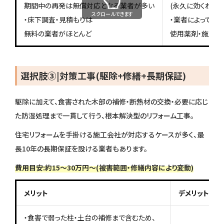
期間中の再発は無償対応となる業者が多い
(永久に効くわけ
スクロールできます
・床下調査・見積もりは
・業者によって
無料の業者がほとんど
使用薬剤・施工範
選択肢③|対策工事(駆除+修繕+長期保証)
駆除に加えて、食害された木部の補修・断熱材の交換・必要に応じ
た防湿処理まで一貫して行う、根本解決型のリフォーム工事。
住宅リフォームを手掛ける施工会社が対応するケースが多く、最
長10年の長期保証を設ける業者もあります。
費用目安:約15〜30万円〜(被害範囲・修繕内容により変動)
メリット
デメリット
・食害で弱った柱・土台の補修まで含むため、