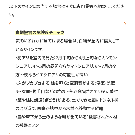
以下のサインに該当する場合はすぐに専門業者へ相談してくださ
い。
白蟻被害の危険度チェック
次のいずれかに当てはまる場合は、白蟻が屋内に侵入して
いるサインです。
・羽アリを室内で見た：
2月中旬から4月上旬ならカンモン
シロアリ、4〜5月の昼間ならヤマトシロアリ、6〜7月の夕
方〜夜ならイエシロアリの可能性が高い
・床がブカブカする.柱を叩くと空洞音がする：
浴室・洗面
所・玄関・勝手口などの柱の下部が食害されている可能性
・壁や柱に蟻道(ぎどう)がある：
土でできた細いトンネル状
の通り道で、白蟻が地中から木材へ移動する経路
・畳や床下から土のような粉が出ている：
食害された木材
の残骸とフン