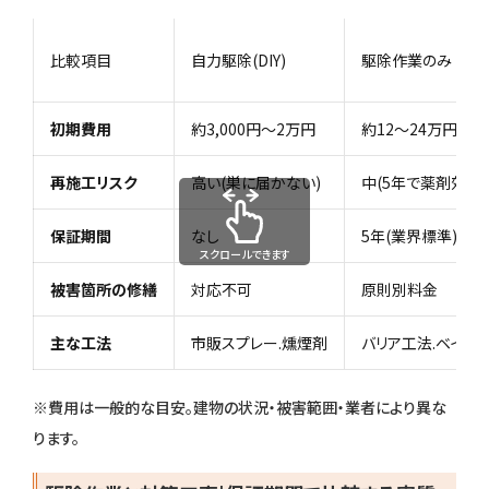
比較項目
自力駆除(DIY)
駆除作業のみ
初期費用
約3,000円〜2万円
約12〜24万円(30
再施工リスク
高い(巣に届かない)
中(5年で薬剤効果
保証期間
なし
5年(業界標準)
スクロールできます
被害箇所の修繕
対応不可
原則別料金
主な工法
市販スプレー.燻煙剤
バリア工法.ベイト
※費用は一般的な目安。建物の状況・被害範囲・業者により異な
ります。