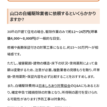
山口の白蟻駆除業者に依頼するといくらかかり
ますか?
30坪の戸建て住宅の場合、駆除作業のみで
約12〜24万円(坪単
価4,000〜8,000円)
が一般的な目安。
修繕や長期保証付きの対策工事になると、約15〜30万円〜が相
場感です。
ただし、被害範囲・建物の構造・床下の状況・使用薬剤によって金
額は変動するため、注意が必要。複数業者の見積もりを取り、坪単
価・使用薬剤・保証内容を必ず比較することをおすすめします。
また、白蟻駆除費用は
日本しろあり対策協会
のQ&Aにもあるとお
り、確定申告で雑損控除の対象となり、所得税の還付を受けられ
る可能性があります(予防工事は対象外)。