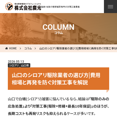
福岡・佐賀の害獣駆除専門の対策工事業者
COLUMN
コラム
HOME
コラム
山口のシロアリ駆除業者の選び方|費用相場と再発を防ぐ対策工事を
2026.05.13
シロアリ
山口県
山口のシロアリ駆除業者の選び方|費用
相場と再発を防ぐ対策工事を解説
山口で白蟻(シロアリ)被害に悩んでいるなら、結論は
「駆除のみの
応急処置」より「対策工事(駆除+修繕+最長10年保証)」のほうが、
長期コストも再発リスクも抑えられる
ケースが多いです。