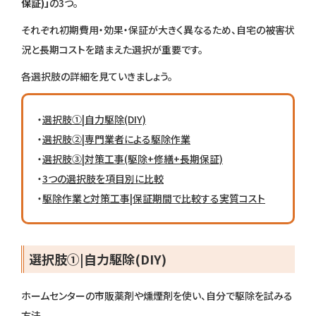
保証)」
の3つ。
それぞれ初期費用・効果・保証が大きく異なるため、自宅の被害状
況と長期コストを踏まえた選択が重要です。
各選択肢の詳細を見ていきましょう。
・
選択肢①|自力駆除(DIY)
・
選択肢②|専門業者による駆除作業
・
選択肢③|対策工事(駆除+修繕+長期保証)
・
3つの選択肢を項目別に比較
・
駆除作業と対策工事|保証期間で比較する実質コスト
選択肢①|自力駆除(DIY)
ホームセンターの市販薬剤や燻煙剤を使い、自分で駆除を試みる
方法。