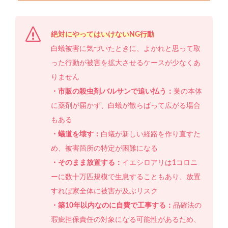
絶対にやってはいけないNG行動
白蟻被害に気づいたときに、よかれと思って取
った行動が被害を拡大させるケースが少なくあ
りません
・市販の殺虫剤.バルサンで追い払う：
巣の本体
に薬剤が届かず、白蟻が散らばって広がる場合
もある
・蟻道を壊す：
白蟻が新しい経路を作り直すた
め、被害箇所の特定が困難になる
・そのまま放置する：
イエシロアリは1コロニ
ーに数十万匹規模で生息することもあり、放置
すれば家全体に被害が及ぶリスク
・築10年以内なのに自費で工事する：
品確法の
瑕疵担保責任の対象になる可能性があるため、