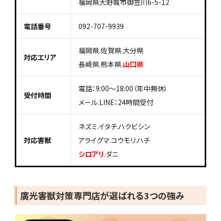
福岡県大野城市御笠川6-5-12
電話番号
092-707-9939
福岡県.佐賀県.大分県
対応エリア
長崎県.熊本県.
山口県
電話：9:00〜18:00（年中無休）
受付時間
メール.LINE：24時間受付
ネズミ.イタチ.ハクビシン
対応害獣
アライグマ.コウモリ.ハチ
シロアリ
.ダニ
廣光害獣対策専門店が選ばれる3つの強み