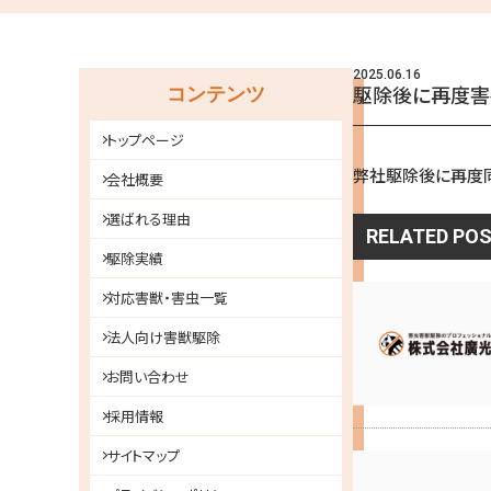
2025.06.16
駆除後に再度害
コンテンツ
トップページ
弊社駆除後に再度
会社概要
選ばれる理由
RELATED PO
駆除実績
対応害獣・害虫一覧
法人向け害獣駆除
お問い合わせ
採用情報
サイトマップ