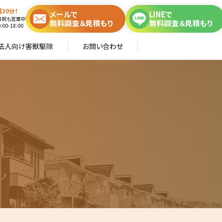
30分！
メールで
LINEで
日祝も営業中
無料調査＆見積もり
無料調査＆見積もり
00-18:00
法人向け害獣駆除
お問い合わせ