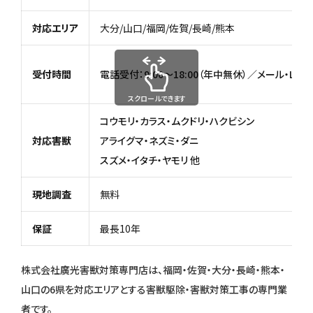
対応エリア
大分/山口/福岡/佐賀/長崎/熊本
受付時間
電話受付：9:00〜18:00（年中無休）／メール・LIN
スクロールできます
コウモリ・カラス・ムクドリ・ハクビシン
対応害獣
アライグマ・ネズミ・ダニ
スズメ・イタチ・ヤモリ 他
現地調査
無料
保証
最長10年
株式会社廣光害獣対策専門店は、福岡・佐賀・大分・長崎・熊本・
山口の6県を対応エリアとする害獣駆除・害獣対策工事の専門業
者です。