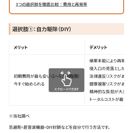
3つの選択肢を徹底比較｜費用と再発率
選択肢①：自力駆除（DIY）
メリット
デメリット
帰巣本能により再発率
侵入口の見落としが多
初期費用が最も安い（1〜5万円程度）
法律違反リスクがある
今すぐ始められる
健康被害リスクがある
スクロールできます
精神的な負担が大きい
トータルコストが最も高
※当社調べ
忌避剤・超音波機器・DIY封鎖などを自分で行う方法です。