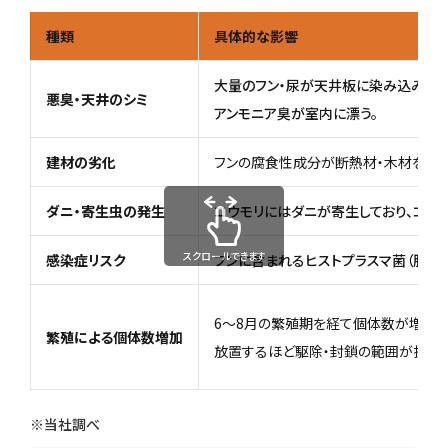
種類
具体的な影響
大量のフン・尿が天井板に染み込み、変
悪臭・天井のシミ
アンモニア臭が室内に漂う。
建材の劣化
フンの腐食性成分が断熱材・木材を傷め
ダニ・寄生虫の発生
コウモリにはダニが寄生しており、コウ
スクロールできます
感染症リスク
フンに含まれるヒストプラスマ菌（肺ヒ
6〜8月の繁殖期を経て個体数が増加。
繁殖による個体数増加
放置するほど駆除・封鎖の範囲が拡大。
※当社調べ