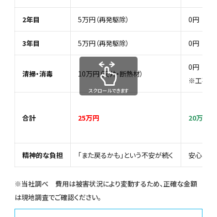
2年目
5万円（再発駆除）
0円
3年目
5万円（再発駆除）
0円
0円
清掃・消毒
10万円（天井・断熱材）
※工事込
スクロールできます
合計
25万円
20万円
精神的な負担
「また戻るかも」という不安が続く
安心して
※当社調べ 費用は被害状況により変動するため、正確な金額
は現地調査でご確認ください。