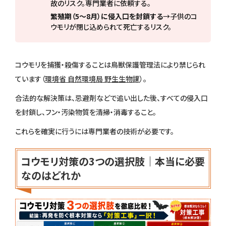
故のリスク。専門業者に依頼する。
繁殖期（5〜8月）に侵入口を封鎖する
→子供のコ
ウモリが閉じ込められて死亡するリスク。
コウモリを捕獲・殺傷することは鳥獣保護管理法により禁じられ
ています（
環境省 自然環境局 野生生物課
）。
合法的な解決策は、忌避剤などで追い出した後、すべての侵入口
を封鎖し、フン・汚染物質を清掃・消毒すること。
これらを確実に行うには専門業者の技術が必要です。
コウモリ対策の3つの選択肢｜本当に必要
なのはどれか