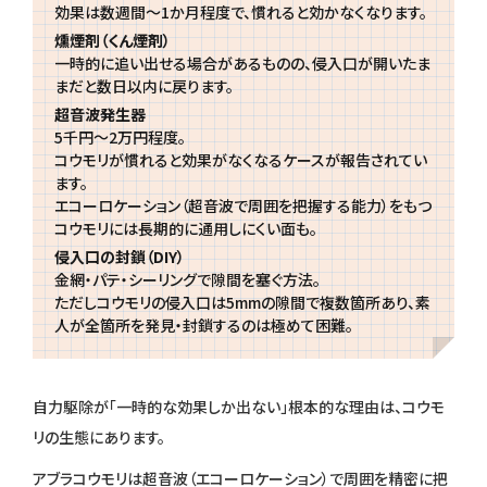
効果は数週間〜1か月程度で、慣れると効かなくなります。
燻煙剤（くん煙剤）
一時的に追い出せる場合があるものの、侵入口が開いたま
まだと数日以内に戻ります。
超音波発生器
5千円〜2万円程度。
コウモリが慣れると効果がなくなるケースが報告されてい
ます。
エコーロケーション（超音波で周囲を把握する能力）をもつ
コウモリには長期的に通用しにくい面も。
侵入口の封鎖（DIY）
金網・パテ・シーリングで隙間を塞ぐ方法。
ただしコウモリの侵入口は5mmの隙間で複数箇所あり、素
人が全箇所を発見・封鎖するのは極めて困難。
自力駆除が「一時的な効果しか出ない」根本的な理由は、コウモ
リの生態にあります。
アブラコウモリは超音波（エコーロケーション）で周囲を精密に把