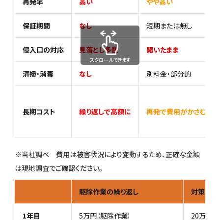
再発率
高い
やや高い
保証期間
なし
短期または無し
侵入口の対応
見落とし多数
開いたまま
スクロールできます
清掃・消毒
なし
別料金・部分的
長期コスト
繰り返しで高額に
再発で費用がかさむ
※当社調べ 費用は被害状況により変動するため、正確な金額
は現地調査でご確認ください。
駆除作業の繰り返し
対策工事
1年目
5万円（駆除作業）
20万円（