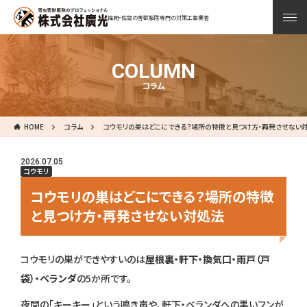
福岡・佐賀の害獣駆除専門の対策工事業者
COLUMN
コラム
HOME
コラム
コウモリの巣はどこにできる？場所の特徴と見つけ方・再発させない
2026.07.05
コウモリ
コウモリの巣はどこにできる？場所の特徴
と見つけ方・再発させない対処法
コウモリの巣ができやすいのは
屋根裏・軒下・換気口・雨戸（戸
袋）・ベランダ
の5か所です。
夜間の「キーキー」という鳴き声や、軒下・ベランダへの黒いフンが