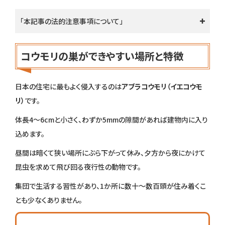
「本記事の法的注意事項について」
コウモリの巣ができやすい場所と特徴
日本の住宅に最もよく侵入するのは
アブラコウモリ（イエコウモ
リ）
です。
体長4〜6cmと小さく、わずか5mmの隙間があれば建物内に入り
込めます。
昼間は暗くて狭い場所にぶら下がって休み、夕方から夜にかけて
昆虫を求めて飛び回る夜行性の動物です。
集団で生活する習性があり、1か所に数十〜数百頭が住み着くこ
とも少なくありません。