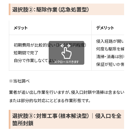
選択肢②：駆除作業（応急処置型）
メリット
デメリット
侵入経路が開いたま
初期費用が比較的安い（3〜10万円程度）
何度も駆除を繰り返
短期間で完了
清掃・消毒は別料金
自分で作業しなくてよい
スクロールできます
保証が短いか無保証
※当社調べ
業者が追い出し作業を行いますが、侵入口封鎖や清掃は含まない
または部分的な対応にとどまる作業形態です。
選択肢③：対策工事（根本解決型）｜侵入口を全
箇所封鎖