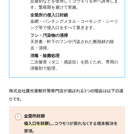
忌避剤などを使用してコウモリを外へ誘導しま
す。繁殖期を避けて実施。
全箇所の侵入口封鎖
金網・パンチングメタル・コーキング・シーリ
ング等で侵入口をすべて塞ぎます。
フン・汚染物の清掃
天井裏・軒下のフンや汚染された断熱材の除
去・清掃。
消毒・除菌処理
二次被害（ダニ・感染症）を防ぐため、専用の
消毒剤で処理。
株式会社廣光害獣対策専門店が選ばれる3つの理由は以下の通
りです。
全箇所封鎖
侵入口を封鎖
し、コウモリが戻れなくする根本解決を
実現。