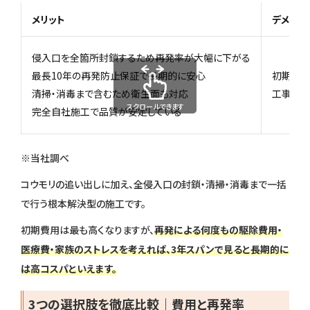
メリット
デメリッ
侵入口を全箇所封鎖するため再発率が大幅に下がる
最長10年の再発防止保証で長期的に安心
初期費用
清掃・消毒まで含むため衛生面も対応
工事期間
スクロールできます
完全自社施工で品質が安定している
※当社調べ
コウモリの追い出しに加え、全侵入口の封鎖・清掃・消毒まで一括
で行う根本解決型の施工です。
初期費用は最も高くなりますが、
再発による何度もの駆除費用・
医療費・家族のストレスを考えれば、3年スパンで見ると長期的に
は高コスパといえます。
3つの選択肢を徹底比較｜費用と再発率