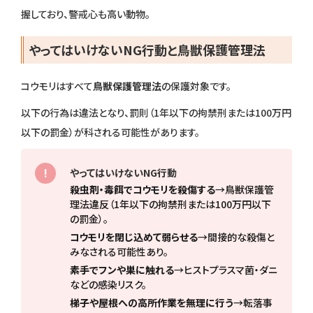
握しており、警戒心も高い動物。
やってはいけないNG行動と鳥獣保護管理法
コウモリはすべて
鳥獣保護管理法
の保護対象です。
以下の行為は違法となり、罰則（1年以下の拘禁刑または100万円
以下の罰金）が科される可能性があります。
やってはいけないNG行動
殺虫剤・毒餌でコウモリを殺傷する
→鳥獣保護管
理法違反（1年以下の拘禁刑または100万円以下
の罰金）。
コウモリを閉じ込めて弱らせる
→間接的な殺傷と
みなされる可能性あり。
素手でフンや巣に触れる
→ヒストプラスマ菌・ダニ
などの感染リスク。
梯子や屋根への高所作業を無理に行う
→転落事