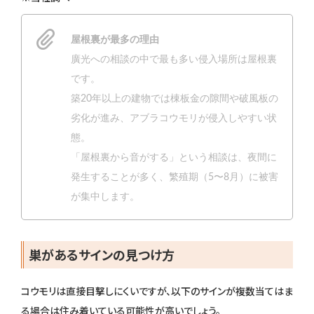
屋根裏が最多の理由
廣光への相談の中で最も多い侵入場所は屋根裏
です。
築20年以上の建物では棟板金の隙間や破風板の
劣化が進み、アブラコウモリが侵入しやすい状
態。
「屋根裏から音がする」という相談は、夜間に
発生することが多く、繁殖期（5〜8月）に被害
が集中します。
巣があるサインの見つけ方
コウモリは直接目撃しにくいですが、以下のサインが複数当てはま
る場合は住み着いている可能性が高いでしょう。