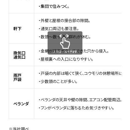
・集団で住みつ
く。
・外壁と屋根の接合部の隙間。
軒下
・通気口周辺も要注意。
・数頭〜数十頭の群れが休む。
・金網が経年劣化してできた穴から侵入。
スクロールできます
換気口
通気口
・屋根裏への入口になりやすい。
・戸袋の内部は暗くて狭く、コウモリの休憩場所になり
雨戸
戸袋
・少数頭のことが多い。
・ベランダの天井や壁の隙間、エアコン配管周辺。
ベランダ
・フンがベランダに落ちるため気づきやすい。
※当社調べ