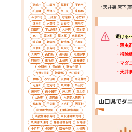
東峰村
山鹿市
福智町
宇佐市
・天井裏.床下(
粕屋町
西海市
久山町
京都郡
みやこ町
山江村
球磨郡
小竹郡
遠賀郡
水巻町
香春町
川崎町
苅田町
下益城郡
大津町
菊池郡
赤村
築上町
築上郡
佐世保市
避ける
筑前町
朝倉郡
鞍手郡
広川町
・殺虫
八女郡
長与町
玖珠町
平戸市
・掃除
大川市
山口県
長崎県
南島原市
阿蘇市
玉名市
上峰町
三養基郡
・マダニ
中間市
豊前市
東彼杵郡
・天井
吉野ヶ里町
神崎郡
大刀洗町
三井郡
みやき町
須恵町
南阿蘇村
阿蘇郡
志免町
玖珠郡
糸田町
遠賀町
南小国町
芦北町
葦北郡
益城町
島原市
杵島郡大町町
山口県でダニ
熊本市
甲佐町
上毛町
西原村
藤津郡太良町
上益城郡御船町
西彼杵郡長与町
東松浦郡玄海町
玖珠郡玖珠町
杵島郡白石町
菊陽郡
小竹町
長洲町
西彼杵郡
大任町