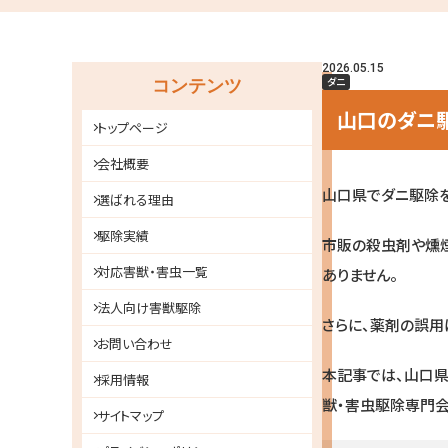
2026.05.15
ダニ
コンテンツ
山口のダニ
トップページ
会社概要
山口県でダニ駆除
選ばれる理由
駆除実績
市販の殺虫剤や燻煙
対応害獣・害虫一覧
ありません。
法人向け害獣駆除
さらに、薬剤の誤用
お問い合わせ
本記事では、山口県
採用情報
獣・害虫駆除専門
サイトマップ