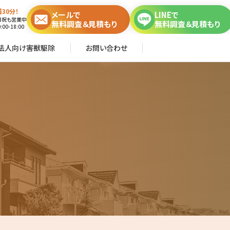
30分！
メールで
LINEで
日祝も営業中
無料調査＆見積もり
無料調査＆見積もり
00-18:00
法人向け害獣駆除
お問い合わせ