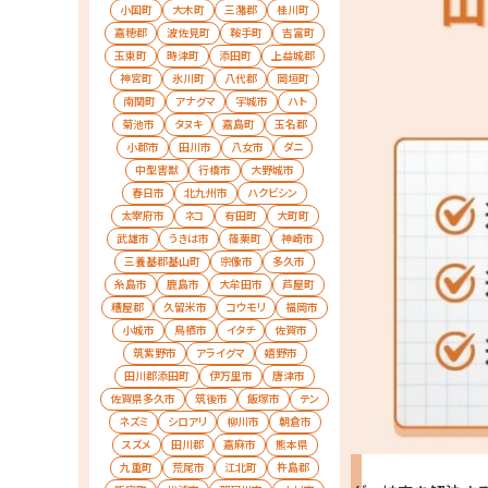
小国町
大木町
三潴郡
桂川町
嘉穂郡
波佐見町
鞍手町
吉富町
玉東町
時津町
添田町
上益城郡
神宮町
氷川町
八代郡
岡垣町
南関町
アナグマ
宇城市
ハト
菊池市
タヌキ
嘉島町
玉名郡
小郡市
田川市
八女市
ダニ
中型害獣
行橋市
大野城市
春日市
北九州市
ハクビシン
太宰府市
ネコ
有田町
大町町
武雄市
うきは市
篠栗町
神崎市
三養基郡基山町
宗像市
多久市
糸島市
鹿島市
大牟田市
芦屋町
糟屋郡
久留米市
コウモリ
福岡市
小城市
鳥栖市
イタチ
佐賀市
筑紫野市
アライグマ
嬉野市
田川郡添田町
伊万里市
唐津市
佐賀県多久市
筑後市
飯塚市
テン
ネズミ
シロアリ
柳川市
朝倉市
スズメ
田川郡
嘉麻市
熊本県
九重町
荒尾市
江北町
杵島郡