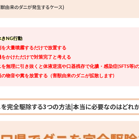
害獣由来のダニが発生するケース)
べきNG行動
剤を大量噴霧するだけで放置する
機をかけただけで対策完了と考える
を無理に引き抜くと体液逆流や口器残存で化膿・感染症(SFTS等)
裏の物音や糞を放置する（害獣由来のダニが拡散します)
を完全駆除する3つの方法|本当に必要なのはどれ