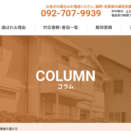
お急ぎの場合はお電話ください。福岡・佐賀県内最短到着
092-707-9939
年中無休／土
電話受付時間 9:
選ばれる理由
対応害獣・害虫一覧
駆除実績
COLUMN
コラム
い業者の選び方