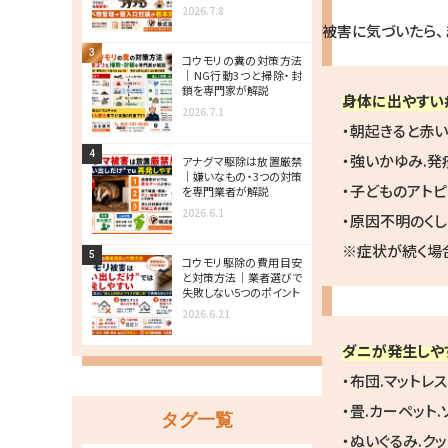
2026.7.8
被害に気づいたら、
3
コウモリの糞の対策方法
｜NG行動3つと掃除・封
鎖を専門家が解説
身体に出やすい
2026.7.1
・朝起きると赤
4
・強いかゆみ.発
アナグマ駆除は放置厳禁
｜嫌いなもの・3つの対策
・子どものアト
を専門業者が解説
2026.6.1
・原因不明のく
※症状が続く場
5
コウモリ駆除の費用目安
と対策方法｜業者選びで
失敗しない5つのポイント
2026.6.21
ダニが発生しや
・布団.マットレス
・畳.カーペット.
タグ一覧
・ぬいぐるみ.ク