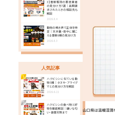
3】害獣駆除の悪徳業者
の見分け方7選｜高額請
求されたときの相談先も
解説
2026.8.4
動物の鳴き声で正体を特
定｜天井裏・夜中に聞こ
える害獣6種の見分け方
2026.8.3
人気記事
1
ハクビシンに似ている動
物5種｜タヌキ・アライグ
マとの見分け方を解説
2026.6.21
2
ハクビシンの食べ物と好
物を徹底解説｜嫌いな匂
山口県は温暖湿潤
い・食害対策まで