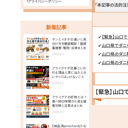
プライバシーポリシー
「本記事の法的注
新着記事
✔
【緊急】山口
テンとイタチの違いと見
分け方を徹底解説｜屋根
✔
山口県でダニ
裏被害・駆除・法律まとめ
✔
山口県のダニ
2026.8.5
✔
山口県のダニ
アライグマが狂暴といわ
れる理由と家に出たとき
にやってはいけないこと
2026.8.5
【緊急】山口
アライグマの好物とは？
食べ物の特徴から見る被
害対策と注意点まとめ
2026.8.5
【納品済pinechan8/3-8/