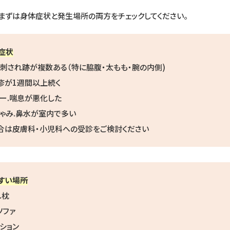
まずは身体症状と発生場所の両方をチェックしてください。
症状
い刺され跡が複数ある（特に脇腹・太もも・腕の内側)
疹が1週間以上続く
ピー.喘息が悪化した
しゃみ.鼻水が室内で多い
合は皮膚科・小児科への受診をご検討ください
すい場所
.枕
ソファ
ッション