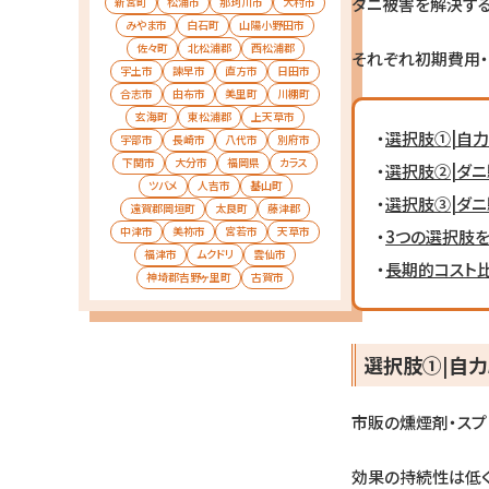
ダニ被害を解決する
新宮町
松浦市
那珂川市
大村市
みやま市
白石町
山陽小野田市
佐々町
北松浦郡
西松浦郡
それぞれ初期費用・
宇土市
諫早市
直方市
日田市
合志市
由布市
美里町
川棚町
玄海町
東松浦郡
上天草市
・
選択肢①|自力
宇部市
長崎市
八代市
別府市
下関市
大分市
福岡県
カラス
・
選択肢②|ダニ
ツバメ
人吉市
基山町
・
選択肢③|ダニ
遠賀郡岡垣町
太良町
藤津郡
中津市
美祢市
宮若市
天草市
・
3つの選択肢を
福津市
ムクドリ
雲仙市
・
長期的コスト
神埼郡吉野ヶ里町
古賀市
選択肢①|自力
市販の燻煙剤・スプ
効果の持続性は低く