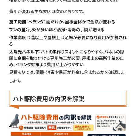
費用が変わる主な要因は次のとおりです。
施工範囲
：
ベランダ1面だけか、屋根全体かで金額が変わる
フンの量
：汚染が
多いほど清掃・消毒の手間が増える
作業高度
：
2階以上や屋根上は足場が必要になり費用が加算され
る
太陽光パネル下
：
ハトの巣作りスポットになりやすく、パネルの隙
間に金網を取り付ける専用施工が必要。屋根上の高所作業のた
め、ベランダ対策より費用が上がりやすい
見積もりでは、清掃・消毒や保証が料金に含まれるかを確認しま
しょう。
ハト駆除費用の内訳を解説