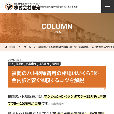
福岡・佐賀の害獣駆除専門の対策工事業者
COLUMN
コラム
HOME
コラム
福岡のハト駆除費用の相場はいくら？料金内訳と安く依頼するコツを
2026.06.19
ハト
福岡市
久留米市
北九州市
福岡県
福岡のハト駆除費用の相場はいくら？料
金内訳と安く依頼するコツを解説
福岡のハト駆除費用は、
マンションのベランダで5〜15万円、戸建
てで5〜20万円が目安
です。
(※廣光調べ)
屋根上や太陽光パネル下など
足場が必要な高所では、50万円程