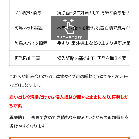
フン清掃・消毒
病原菌・ダニ対策として清掃と消毒をセット
防鳥ネット設置
ベランダ全体を覆う。設置面積で費用が変わ
スクロールできます
防鳥スパイク設置
手すり・室外機上などの止まり場所対策
再発防止工事
侵入経路を塞ぐ施工。再発を抑える要
これらが組み合わさって、建物タイプ別の総額（戸建て5〜20万円
など）になります。
追い出しや清掃だけでは侵入経路が開いたままになり、再発しが
ちです。
再発防止工事まで含めて見積もりを取ると、後からの追加費用を
避けやすくなります。