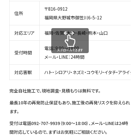
〒816-0912
住所
福岡県大野城市御笠川6-5-12
対応エリア
福岡・佐賀・大分・長崎・熊本・山口
電話：9:00〜18:00
スクロールできます
受付時間
メール・LINE：24時間
対応害獣
ハト・シロアリ・ネズミ・コウモリ・イタチ・アライグマ
完全自社施工で、現地調査・見積もりは無料です。
最長10年の再発防止保証もあり、施工後の再発リスクを抑えられ
ます。
受付は電話092-707-9939（9:00〜18:00）、メール・LINEは24時
間対応しているので、
まずはお気軽にご相談ください。