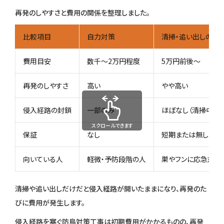
再発のしやすさと費用の関係を整理しました。
比較項目
自力対策
清掃・追い出しのみ
費用目安
数千〜2万円程度
5万円前後〜
再発のしやすさ
高い
やや高い
侵入経路の封鎖
一部のみ
ほぼなし（清掃中心）
スクロールできます
保証
なし
短期または無し
向いている人
軽微・予防段階の人
巣やフンに応急対応
清掃や追い出しだけだと侵入経路が開いたままになり、再発のた
びに費用が発生します。
侵入経路を塞ぐ防鳥対策工事は初期費用がかかるものの、再発