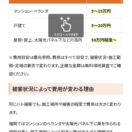
マンション・ベランダ
5～15万円
防
戸建て
5～20万円
侵
スクロールできます
屋根・屋上、太陽光パネル下などの高所
50万円程度～
足
※費用目安は廣光参照。費用はすべて目安で、被害状況・施工範
囲・足場の要否で変わります。正確な金額は無料現地調査でご確
認ください。
被害状況によって費用が変わる理由
同じハト被害でも、施工場所や被害の程度で費用は大きく変わり
ます。
福岡ではマンションのベランダや太陽光パネル下に巣を作られる
相談が多く、施工場所によって料金に差が出る点も特徴です。