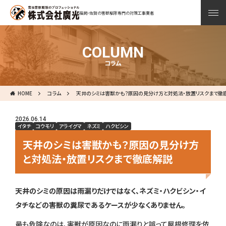
福岡・佐賀の害獣駆除専門の対策工事業者
COLUMN
コラム
HOME
コラム
天井のシミは害獣かも？原因の見分け方と対処法・放置リスクまで徹
2026.06.14
イタチ
コウモリ
アライグマ
ネズミ
ハクビシン
天井のシミは害獣かも？原因の見分け方
と対処法・放置リスクまで徹底解説
天井のシミの原因は雨漏りだけではなく、ネズミ・ハクビシン・イ
タチなどの害獣の糞尿であるケースが少なくありません。
最も危険なのは、害獣が原因なのに雨漏りと誤って屋根修理を依