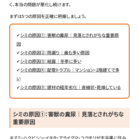
く、本当の問題が悪化し続けます。
まずは5つの原因を正確に把握しましょう。
✔
シミの原因①：害獣の糞尿｜見落とされがちな重要原
因
✔
シミの原因②：雨漏り｜最も多い原因
✔
シミの原因③：結露｜冬季に多い
✔
シミの原因④：配管トラブル｜マンション・2階建てで多
い
✔
シミの原因⑤：建材の経年劣化｜直線状・乾燥している
シミの原因①：害獣の糞尿｜見落とされがちな
重要原因
ネズミ・ハクビシン・イタチ・アライグマ・コウモリが天井裏に住み