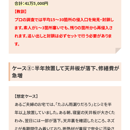
合計：41万5,000円
【教訓】
プロの調査では平均15〜30箇所の侵入口を発見・封鎖し
ます。素人が1〜3箇所塞いでも、残りの箇所から再侵入さ
れます。追い出しと封鎖は必ずセットで行う必要がありま
す。
ケース③：半年放置して天井板が落下、修繕費が
急増
【想定ケース】
あるご夫婦のお宅では、「たぶん雨漏りだろう」とシミを半
年以上放置していました。ある朝、寝室の天井板が大きくた
わみ、翌日には一部が落下。天井裏を確認したところ、ネズ
ミが長期間住み着いており、断熱材が糞尿で完全に汚染さ