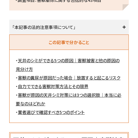
・調査項目：害獣駆除に関する包括的な43項目
「本記事の法的注意事項について」
この記事で分かること
・
天井のシミができる5つの原因｜害獣被害と他の原因の
見分け方
・
害獣の糞尿が原因だった場合｜放置すると起こるリスク
・
自力でできる害獣対策方法とその限界
・
害獣が原因の天井シミ対策には3つの選択肢｜本当に必
要なのはどれか
・
業者選びで確認すべき5つのポイント