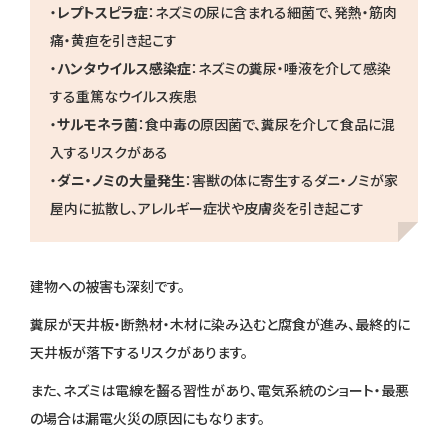
・
レプトスピラ症
：ネズミの尿に含まれる細菌で、発熱・筋肉
痛・黄疸を引き起こす
・
ハンタウイルス感染症
：ネズミの糞尿・唾液を介して感染
する重篤なウイルス疾患
・
サルモネラ菌
：食中毒の原因菌で、糞尿を介して食品に混
入するリスクがある
・
ダニ・ノミの大量発生
：害獣の体に寄生するダニ・ノミが家
屋内に拡散し、アレルギー症状や皮膚炎を引き起こす
建物への被害も深刻です。
糞尿が天井板・断熱材・木材に染み込むと腐食が進み、最終的に
天井板が落下するリスクがあります。
また、ネズミは電線を齧る習性があり、電気系統のショート・最悪
の場合は漏電火災の原因にもなります。