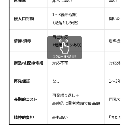
再発率
非常に高い
高い
1〜3箇所程度
侵入口封鎖
開いたまま
（見落とし多数）
自己対応
清掃.消毒
別料金の場
（健康リスクあり）
スクロールできます
断熱材.配線修繕
対応不可
対応外が多
再発保証
なし
1〜3年ま
再発繰り返し＋
長期的コスト
再発で何度
最終的に業者依頼で最高額
精神的負担
最も高い
「また戻る