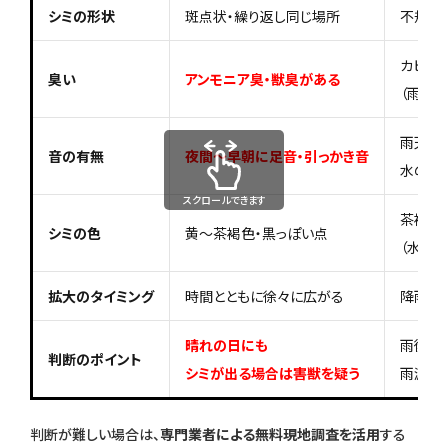
シミの形状
斑点状・繰り返し同じ場所
不規則
カビ臭
臭い
アンモニア臭・獣臭がある
（雨水の
雨天時
音の有無
夜間〜早朝に足音・引っかき音
水の音
スクロールできます
茶褐色
シミの色
黄〜茶褐色・黒っぽい点
（水が乾
拡大のタイミング
時間とともに徐々に広がる
降雨の
晴れの日にも
雨後の
判断のポイント
シミが出る場合は害獣を疑う
雨漏り
判断が難しい場合は、
専門業者による無料現地調査を活用
する