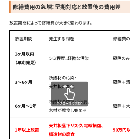
修繕費用の急増：早期対応と放置後の費用差
放置期間によって修繕費が大きく変わります。
放置期間
発生する問題
修繕費の目安
1ヶ月以内
シミ程度、軽微な汚染
駆除のみ：5〜
（早期発見）
断熱材の汚染・
3〜6ヶ月
駆除＋清掃：2
天井板の変色
断熱材の交換が必要、
スクロールできます
6ヶ月〜1年
駆除＋大規模
木材が腐食し始める
天井板落下リスク、電線損傷、
1年以上放置
50万円以上
構造材の腐食