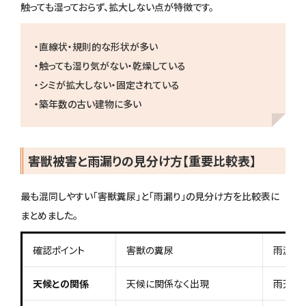
触っても湿っておらず、拡大しない点が特徴です。
・直線状・規則的な形状が多い
・触っても湿り気がない・乾燥している
・シミが拡大しない・固定されている
・築年数の古い建物に多い
害獣被害と雨漏りの見分け方【重要比較表】
最も混同しやすい「害獣糞尿」と「雨漏り」の見分け方を比較表に
まとめました。
確認ポイント
害獣の糞尿
雨漏り
天候との関係
天候に関係なく出現
雨天・