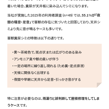
着いた場合、糞尿が天井板に染み込んでシミになります。
当社が実施した2025年の利用者調査（n=49）では、
55.1%が「夜
間の騒音・足音」
で害獣の存在に気づいたと回答しており、天井シ
ミより先に音が鳴るケースも多いです。
害獣糞尿シミの特徴は以下の通りです。
・黄〜茶褐色で、斑点状または広がりのある染み
・アンモニア臭や獣の臭いが伴う
・一定の場所に繰り返し現れる（ため糞・定点排泄）
・天候に関係なく出現する
・夜間や早朝に天井から足音・引っかき音がする
特に注意が必要なのは、
雨漏りと誤判断して屋根修理をしてしま
うケース
です。