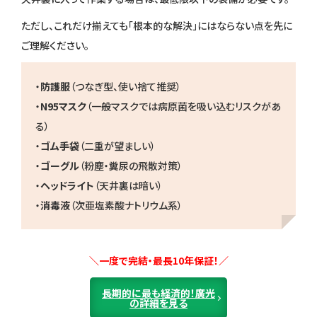
ただし、これだけ揃えても「根本的な解決」にはならない点を先に
ご理解ください。
・
防護服
（つなぎ型、使い捨て推奨）
・
N95マスク
（一般マスクでは病原菌を吸い込むリスクがあ
る）
・
ゴム手袋
（二重が望ましい）
・
ゴーグル
（粉塵・糞尿の飛散対策）
・
ヘッドライト
（天井裏は暗い）
・
消毒液
（次亜塩素酸ナトリウム系）
＼一度で完結・最長10年保証！／
長期的に最も経済的！廣光
の詳細を見る