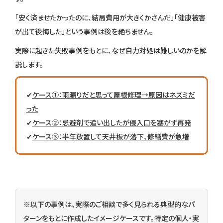
「安く済ませたかったのに、結局費用が大きくかさんだ」「健康被害
が出て後悔した」という事例は後を絶ちません。
実際に起きた失敗事例をもとに、なぜ自力対処は難しいのかを解
説します。
✔
ケース①：雨漏りだと思って屋根修理→原因はネズミだ
った
✔
ケース②：忌避剤で追い出したが侵入口を塞がず再発
✔
ケース③：半年放置して天井板が落下、修繕費が急増
※以下の事例は、実際のご相談で多く見られる典型的なパ
ターンをもとに作成したイメージケースです。特定の個人・実