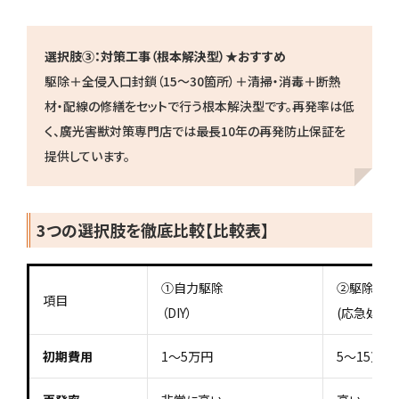
選択肢③：対策工事（根本解決型）★おすすめ
駆除＋全侵入口封鎖（15〜30箇所）＋清掃・消毒＋断熱
材・配線の修繕をセットで行う根本解決型です。再発率は低
く、廣光害獣対策専門店では最長10年の再発防止保証を
提供しています。
3つの選択肢を徹底比較【比較表】
①自力駆除
②駆除作業
項目
（DIY）
(応急処置型
初期費用
1〜5万円
5〜15万円