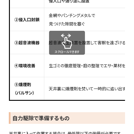
侵入口や通り道に設置
金網やパンチングメタルで
②侵入口封鎖
見つけた隙間を塞ぐ
③超音波機器
超音波発生装置を設置して害獣を遠ざける
スクロールできます
④環境改善
生ゴミの徹底管理・庭の整理でエサ・巣材を除去
⑤燻煙剤
天井裏に燻煙剤を焚いて一時的に追い出す
（バルサン）
自力駆除で準備するもの
天井裏に入って作業する場合は、最低限以下の装備が必要です。